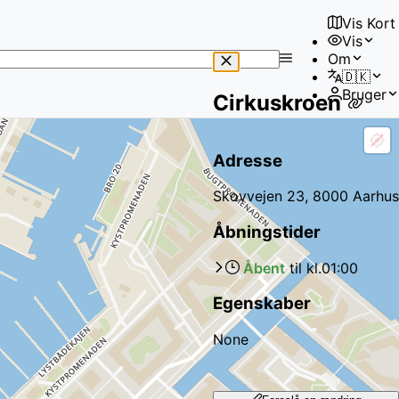
Vis Kort
Vis
No
Om
results
🇩🇰
found
Bruger
Cirkuskroen
Adresse
Skovvejen 23, 8000 Aarhus
Åbningstider
Åbent
til kl.
01:00
Egenskaber
None