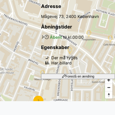
Adresse
Mågevej 73, 2400 København
Åbningstider
Åbent
til kl.
00:00
Egenskaber
🚬
Der må ryges
🎱
Har billard
Foreslå en ændring