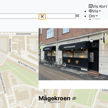
Vis Kort
Vis
No
Om
results
🇩🇰
found
Bruger
Mågekroen