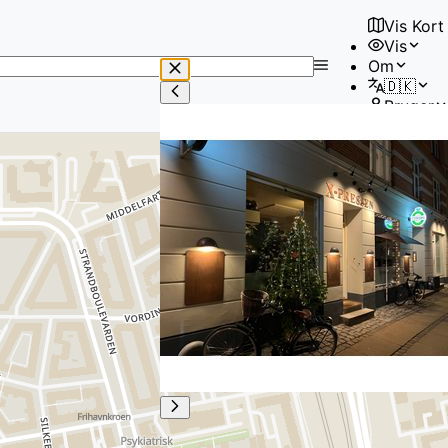
Vis Kort
Vis
No
Om
results
🇩🇰
found
Bruger