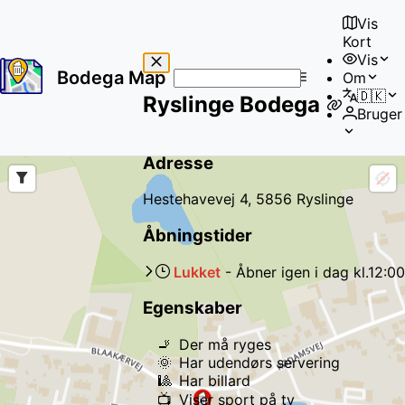
Vis
Kort
Vis
Bodega Map
Om
No
🇩🇰
Ryslinge Bodega
results
Bruger
found
Adresse
Hestehavevej 4, 5856 Ryslinge
Åbningstider
Lukket
-
Åbner igen
i dag
kl.
12:00
Egenskaber
🚬
Der må ryges
🌞
Har udendørs servering
🎱
Har billard
📺
Viser sport på tv