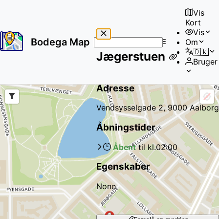
Vis
Kort
Vis
Bodega Map
Om
No
🇩🇰
Jægerstuen
results
Bruger
found
Adresse
Vendsysselgade 2, 9000 Aalborg
Åbningstider
Åbent
til kl.
02:00
Egenskaber
None