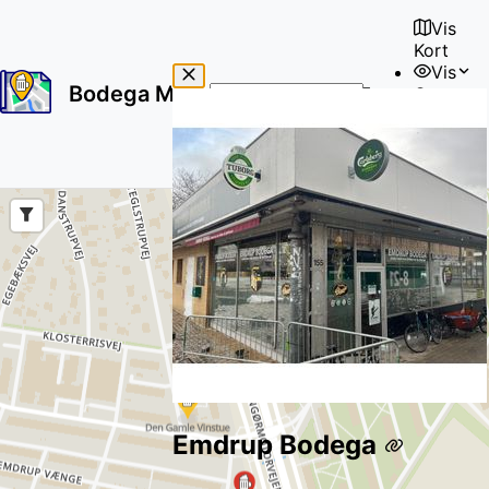
Vis
Kort
Vis
Bodega Map
Om
No
🇩🇰
results
Bruger
found
Emdrup Bodega