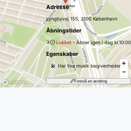
Adresse
Lyngbyvej 155, 2100 København
Åbningstider
Lukket
-
Åbner igen
i dag
kl.
10:00
Egenskaber
🎤
Har live musik begivenheder
Foreslå en ændring