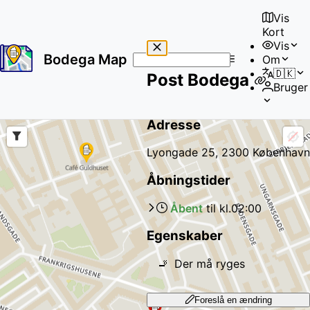
Vis
Kort
Vis
Bodega Map
Om
No
🇩🇰
Post Bodega
results
Bruger
found
Adresse
Lyongade 25, 2300 København
Åbningstider
Åbent
til kl.
02:00
Egenskaber
🚬
Der må ryges
Foreslå en ændring