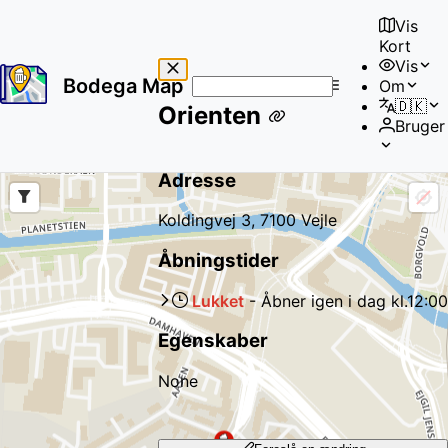
Vis
Kort
Vis
Bodega Map
Om
No
🇩🇰
Orienten
results
Bruger
found
Adresse
Koldingvej 3, 7100 Vejle
Åbningstider
Lukket
-
Åbner igen
i dag
kl.
12:00
Egenskaber
None