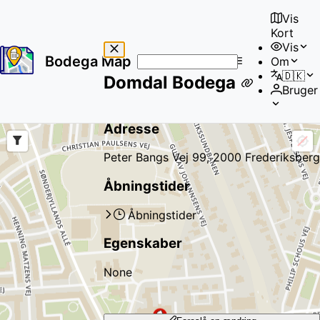
Vis
Kort
Vis
Bodega Map
Om
No
🇩🇰
Domdal Bodega
results
Bruger
found
Adresse
Peter Bangs Vej 99, 2000 Frederiksberg
Åbningstider
Åbningstider
Egenskaber
None