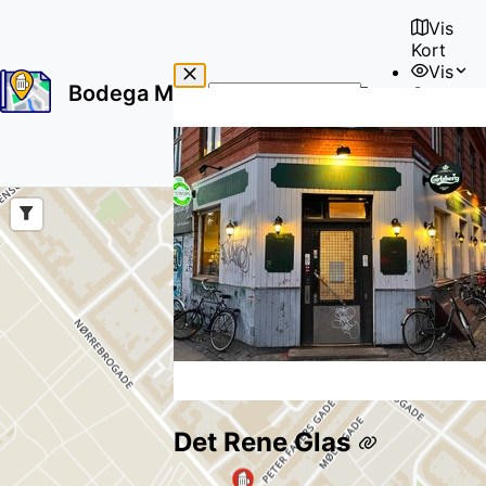
Vis
Kort
Vis
Bodega Map
Om
No
🇩🇰
results
Bruger
found
Det Rene Glas