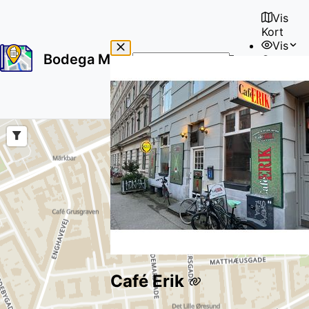
Vis
Kort
Vis
Bodega Map
Om
No
🇩🇰
results
Bruger
found
Café Erik