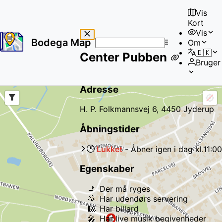
Vis
Kort
Vis
Bodega Map
Om
No
🇩🇰
Center Pubben
results
Bruger
found
Adresse
H. P. Folkmannsvej 6, 4450 Jyderup
Åbningstider
Lukket
-
Åbner igen
i dag
kl.
11:00
Egenskaber
🚬
Der må ryges
🌞
Har udendørs servering
🎱
Har billard
🎤
Har live musik begivenheder