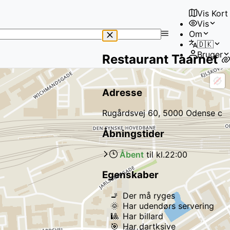
Vis Kort
Vis
No
Om
results
🇩🇰
found
Bruger
Restaurant Taarnet
Adresse
Rugårdsvej 60, 5000 Odense c
Åbningstider
Åbent
til kl.
22:00
Egenskaber
🚬
Der må ryges
🌞
Har udendørs servering
🎱
Har billard
🎯
Har dartksive