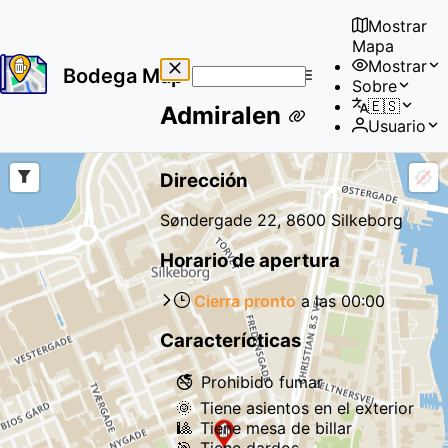
Mostrar
Mapa
Mostrar
Bodega Map
Sobre
No
🇪🇸
Admiralen
results
Usuario
found
Dirección
Søndergade 22, 8600 Silkeborg
Horario de apertura
Cierra pronto
a las
00:00
Caracterícticas
🚭
Prohibido fumar
🌞
Tiene asientos en el exterior
🎱
Tiene mesa de billar