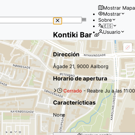
Mostrar Mapa
Mostrar
No
Sobre
results
🇪🇸
found
Usuario
Kontiki Bar
Dirección
Ågade 21, 9000 Aalborg
Horario de apertura
Cerrado
-
Reabre
Ju
a las
11:00
Caracterícticas
None