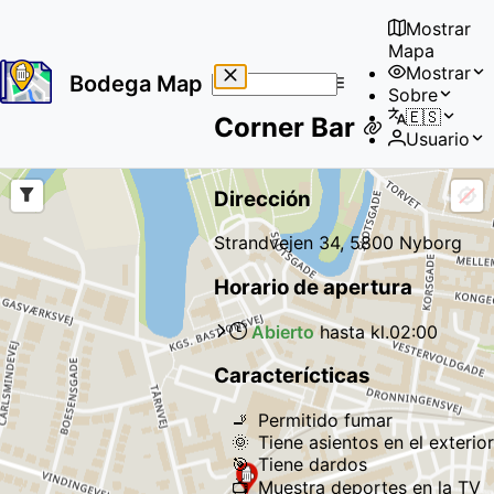
Mostrar
Mapa
Mostrar
Bodega Map
Sobre
No
🇪🇸
Corner Bar
results
Usuario
found
Dirección
Strandvejen 34, 5800 Nyborg
Horario de apertura
Abierto
hasta kl.
02:00
Caracterícticas
🚬
Permitido fumar
🌞
Tiene asientos en el exterior
🎯
Tiene dardos
📺
Muestra deportes en la TV