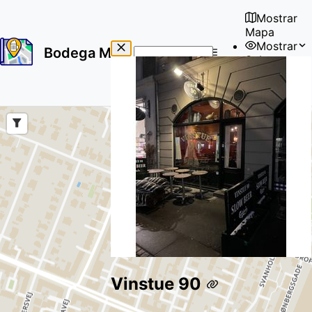
Mostrar
Mapa
Mostrar
Bodega Map
Sobre
No
🇪🇸
results
Usuario
found
Vinstue 90