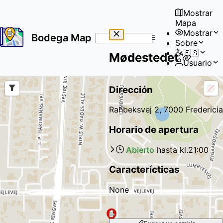
Mostrar
Mapa
Mostrar
Bodega Map
Sobre
No
🇪🇸
Mødestedet
results
Usuario
found
Dirección
Rahbeksvej 2, 7000 Fredericia
Horario de apertura
Abierto
hasta kl.
21:00
Caracterícticas
None