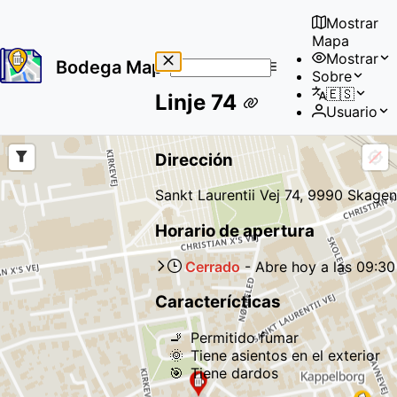
Mostrar
Mapa
Mostrar
Bodega Map
Sobre
No
🇪🇸
Linje 74
results
Usuario
found
Dirección
Sankt Laurentii Vej 74, 9990 Skagen
Horario de apertura
Cerrado
-
Abre
hoy
a las
09:30
Caracterícticas
🚬
Permitido fumar
🌞
Tiene asientos en el exterior
🎯
Tiene dardos