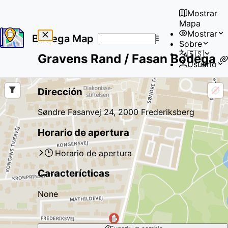
Mostrar
Mapa
Mostrar
Bodega Map
Sobre
No
🇪🇸
Gravens Rand / Fasan Bodega
results
Usuario
found
Dirección
Søndre Fasanvej 24, 2000 Frederiksberg
Horario de apertura
Horario de apertura
Caracterícticas
None