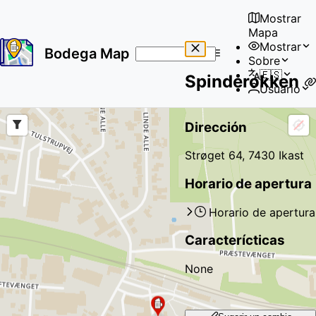
Mostrar
Mapa
Mostrar
Bodega Map
Sobre
No
🇪🇸
Spinderokken
results
Usuario
found
Dirección
Strøget 64, 7430 Ikast
Horario de apertura
Horario de apertura
Caracterícticas
None