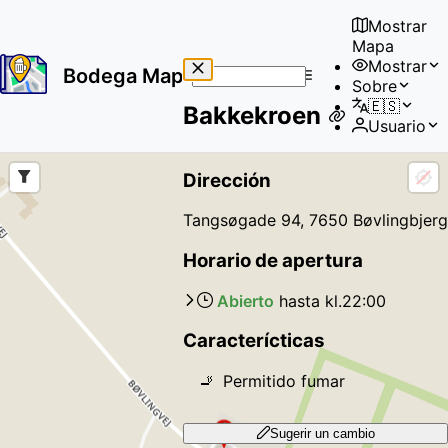
Mostrar
Mapa
Mostrar
Bodega Map
Sobre
No
🇪🇸
Bakkekroen
results
Usuario
found
Dirección
Tangsøgade 94, 7650 Bøvlingbjerg
Horario de apertura
Abierto
hasta kl.
22:00
Caracterícticas
🚬
Permitido fumar
Sugerir un cambio