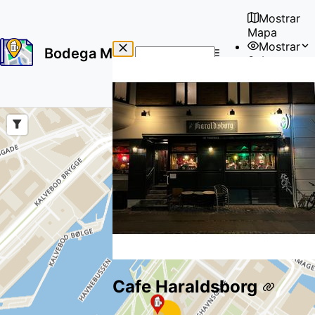
Mostrar
Mapa
Mostrar
Bodega Map
Sobre
No
🇪🇸
results
Usuario
found
Cafe Haraldsborg