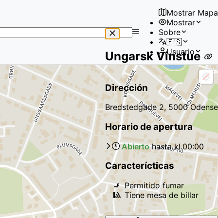
Mostrar Mapa
Mostrar
No
Sobre
results
🇪🇸
found
Usuario
Ungarsk Vinstue
Dirección
Bredstedgade 2, 5000 Odense
Horario de apertura
Abierto
hasta kl.
00:00
Caracterícticas
🚬
Permitido fumar
🎱
Tiene mesa de billar