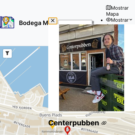
Mostrar
Mapa
Mostrar
Bodega Map
Sobre
No
🇪🇸
results
Usuario
found
Centerpubben