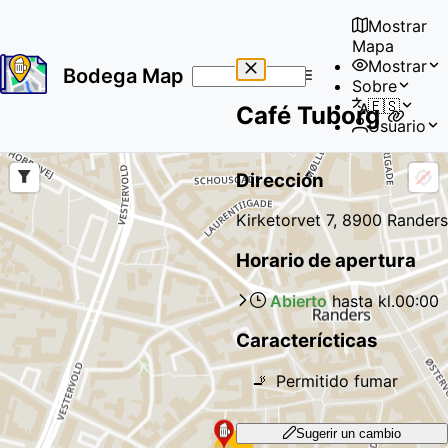
Mostrar
Mapa
Mostrar
Bodega Map
Sobre
No
🇪🇸
Café Tuborg
results
Usuario
found
Dirección
Kirketorvet 7, 8900 Randers
Horario de apertura
Abierto
hasta kl.
00:00
Caracterícticas
🚬
Permitido fumar
Sugerir un cambio