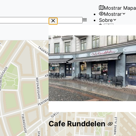
Mostrar Mapa
Mostrar
No
Sobre
results
🇪🇸
found
Usuario
Cafe Runddelen