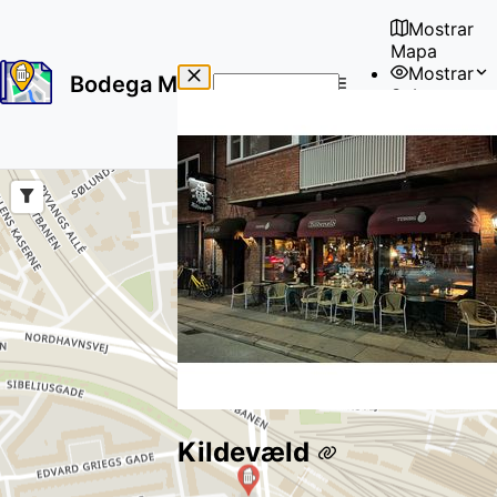
Mostrar
Mapa
Mostrar
Bodega Map
Sobre
No
🇪🇸
results
Usuario
found
Kildevæld