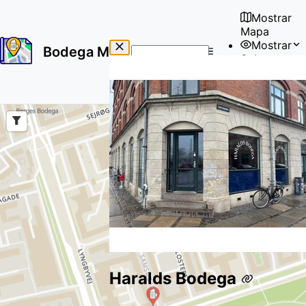
Mostrar
Mapa
Mostrar
Bodega Map
Sobre
No
🇪🇸
results
Usuario
found
Haralds Bodega