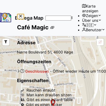
Karte
anzeigen
Zeigen
Bodega Map
Über uns
No
🇩🇪
Café Magic
results
Benutzer
found
Adresse
Nørre Boulevard 51, 4600 Køge
Öffnungszeiten
Geschlossen
-
Öffnet wieder
Heute
um
11:00
Eigenschaften
🚬
Rauchen erlaubt
🌞
Man kann draußen sitzen
🎱
Gibt es einen billard table
⚽
Gibt es einen Kicker