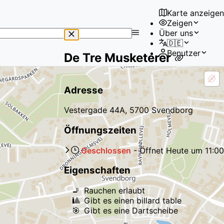
Karte anzeigen
Zeigen
No
Über uns
results
🇩🇪
found
Benutzer
De Tre Musketerer
Adresse
Vestergade 44A, 5700 Svendborg
Öffnungszeiten
Geschlossen
-
Öffnet
Heute
um
11:00
Eigenschaften
🚬
Rauchen erlaubt
🎱
Gibt es einen billard table
🎯
Gibt es eine Dartscheibe