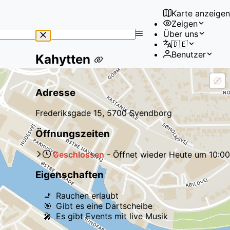
Karte anzeigen
Zeigen
No
Über uns
results
🇩🇪
found
Benutzer
Kahytten
Adresse
Frederiksgade 15, 5700 Svendborg
Öffnungszeiten
Geschlossen
-
Öffnet wieder
Heute
um
10:00
Eigenschaften
🚬
Rauchen erlaubt
🎯
Gibt es eine Dartscheibe
🎤
Es gibt Events mit live Musik