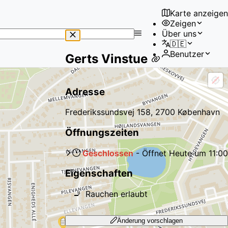
Karte anzeigen
Zeigen
No
Über uns
results
🇩🇪
found
Benutzer
Gerts Vinstue
Adresse
Frederikssundsvej 158, 2700 København
Öffnungszeiten
Geschlossen
-
Öffnet
Heute
um
11:00
Eigenschaften
🚬
Rauchen erlaubt
Änderung vorschlagen