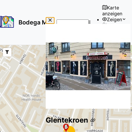
Karte
anzeigen
Zeigen
Bodega Map
Über uns
No
🇩🇪
results
Benutzer
found
Glentekroen