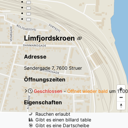
Limfjordskroen
Adresse
Søndergade 7, 7600 Struer
Öffnungszeiten
Geschlossen
-
Öffnet wieder
bald
um
11:00
Eigenschaften
🚬
Rauchen erlaubt
🎱
Gibt es einen billard table
🎯
Gibt es eine Dartscheibe