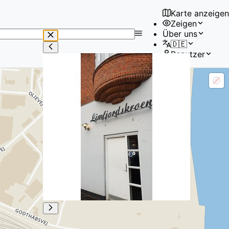
Karte anzeigen
Zeigen
No
Über uns
results
🇩🇪
found
Benutzer