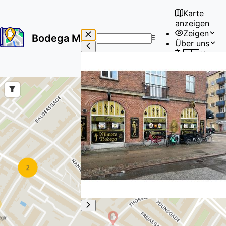
Karte
anzeigen
Zeigen
Bodega Map
Über uns
No
🇩🇪
results
Benutzer
found