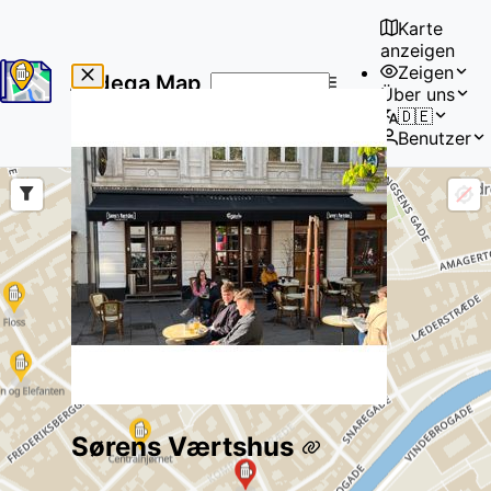
Karte
anzeigen
Zeigen
Bodega Map
Über uns
No
🇩🇪
results
Benutzer
found
Sørens Værtshus