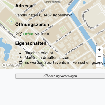
Adresse
Vandkunsten 6, 1467 København
Öffnungszeiten
Offen
bis
01:00
Eigenschaften
🚬
Rauchen erlaubt
🌞
Man kann draußen sitzen
📺
Es werden Sportevents im Fernsehen gezeigt
Änderung vorschlagen