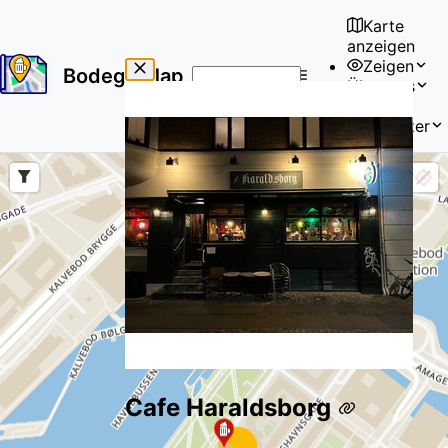
Karte
anzeigen
Zeigen
Bodega Map
Über uns
No
🇩🇪
results
Benutzer
found
Cafe Haraldsborg