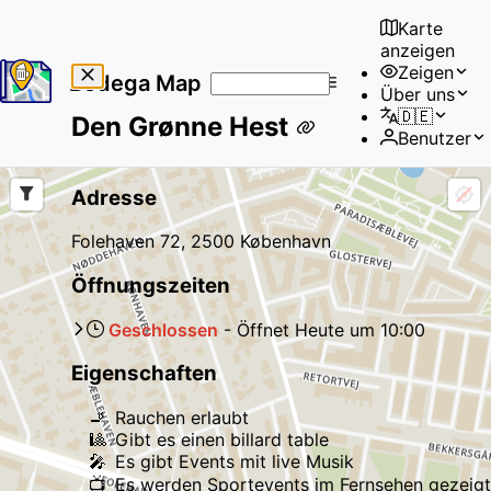
Karte
anzeigen
Zeigen
Bodega Map
Über uns
No
🇩🇪
Den Grønne Hest
results
Benutzer
found
Adresse
Folehaven 72, 2500 København
Öffnungszeiten
Geschlossen
-
Öffnet
Heute
um
10:00
Eigenschaften
🚬
Rauchen erlaubt
🎱
Gibt es einen billard table
🎤
Es gibt Events mit live Musik
📺
Es werden Sportevents im Fernsehen gezeigt