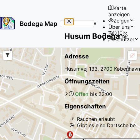
Karte
anzeigen
Zeigen
Bodega Map
Über uns
No
🇩🇪
Husum Bodega
results
Benutzer
found
Adresse
Husumvej 133, 2700 København
Öffnungszeiten
Offen
bis
22:00
Eigenschaften
🚬
Rauchen erlaubt
🎯
Gibt es eine Dartscheibe