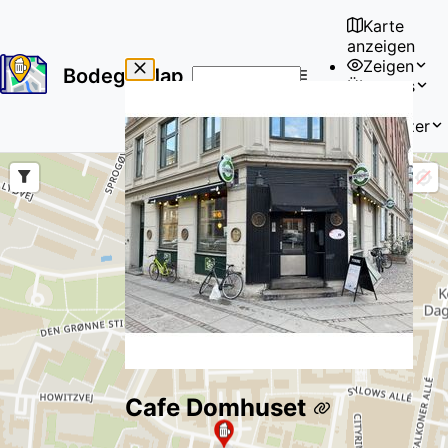
Karte
anzeigen
Zeigen
Bodega Map
Über uns
No
🇩🇪
results
Benutzer
found
Cafe Domhuset