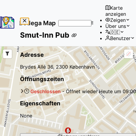
Karte
anzeigen
Zeigen
Bodega Map
Über uns
No
🇩🇪
Smut-Inn Pub
results
Benutzer
found
Adresse
Brydes Allé 36, 2300 København
Öffnungszeiten
Geschlossen
-
Öffnet wieder
Heute
um
09:00
Eigenschaften
None