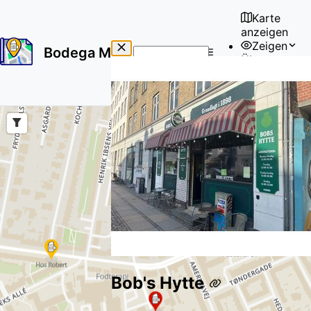
Karte
anzeigen
Zeigen
Bodega Map
Über uns
No
🇩🇪
results
Benutzer
found
Bob's Hytte