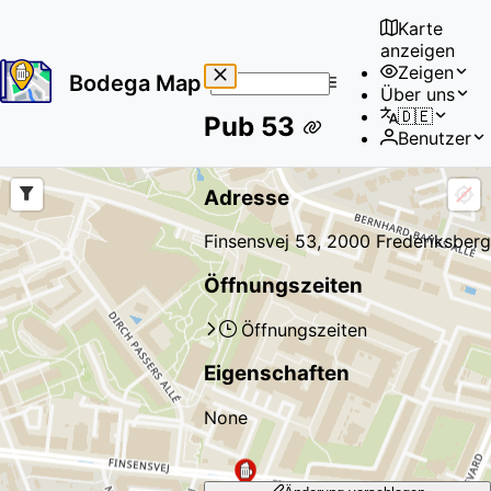
Karte
anzeigen
Zeigen
Bodega Map
Über uns
No
🇩🇪
Pub 53
results
Benutzer
found
Adresse
Finsensvej 53, 2000 Frederiksberg
Öffnungszeiten
Öffnungszeiten
Eigenschaften
None