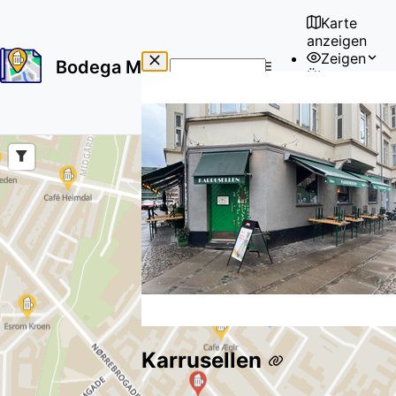
Karte
anzeigen
Zeigen
Bodega Map
Über uns
No
🇩🇪
results
Benutzer
found
Karrusellen