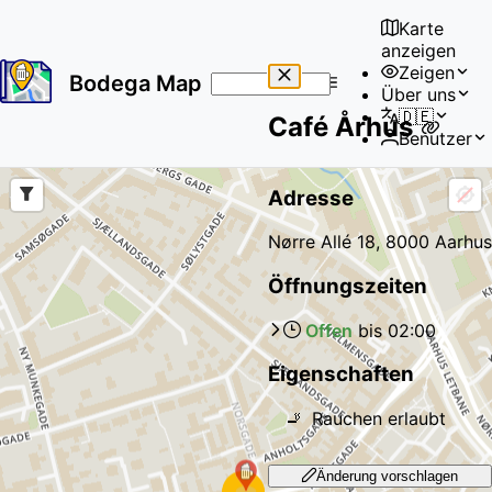
Karte
anzeigen
Zeigen
Bodega Map
Über uns
No
🇩🇪
Café Århus
results
Benutzer
found
Adresse
Nørre Allé 18, 8000 Aarhus
Öffnungszeiten
Offen
bis
02:00
Eigenschaften
🚬
Rauchen erlaubt
Änderung vorschlagen