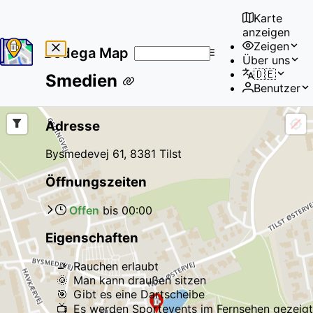
Karte
anzeigen
Zeigen
Bodega Map
Über uns
No
🇩🇪
Smedien
results
Benutzer
found
Adresse
Bysmedevej 61, 8381 Tilst
Öffnungszeiten
Offen
bis
00:00
Eigenschaften
🚬
Rauchen erlaubt
🌞
Man kann draußen sitzen
🎯
Gibt es eine Dartscheibe
📺
Es werden Sportevents im Fernsehen gezeigt